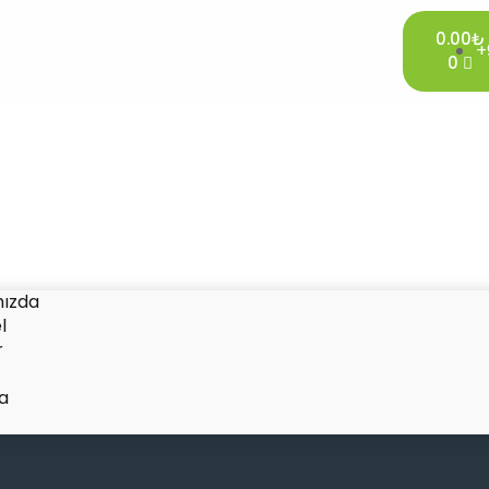
0.00
₺
:30 / C.tesi 08.30-13.30
+
0
a
ızda
l
r
a