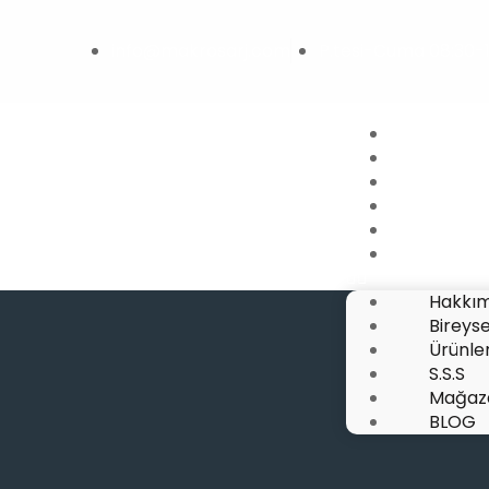
info@makrosarj.com
P.tesi-Cuma 08:30-18
Hakkımızd
Bireysel
Ürünler
S.S.S
Mağaza
BLOG
Hakkım
Bireyse
Ürünle
S.S.S
Mağaz
BLOG