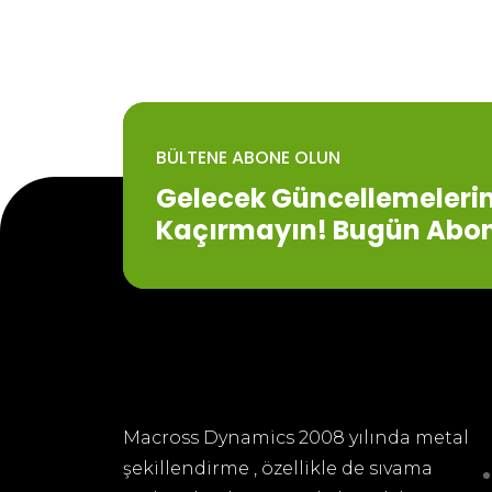
BÜLTENE ABONE OLUN
Gelecek Güncellemelerim
Kaçırmayın! Bugün Abon
Macross Dynamics 2008 yılında metal
şekillendirme , özellikle de sıvama