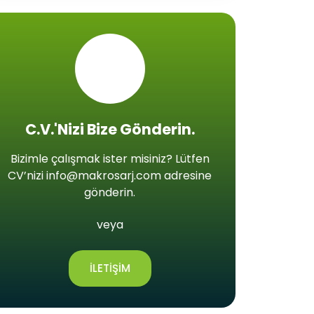
C.V.'nizi Bize Gönderin.
Bizimle çalışmak ister misiniz? Lütfen
CV’nizi info@makrosarj.com adresine
gönderin.
veya
ILETIŞIM