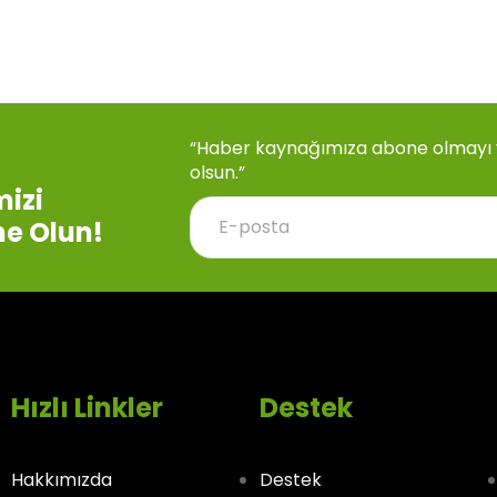
“Haber kaynağımıza abone olmayı ve
olsun.”
izi
e Olun!
Hızlı Linkler
Destek
Hakkımızda
Destek